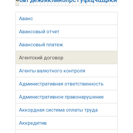
б
в
г
д
е
ж
з
и
к
л
м
н
о
п
р
с
т
у
ф
х
ц
ч
ш
щ
э
ю
я
Аванс
Авансовый отчет
Авансовый платеж
Агентский договор
Агенты валютного контроля
Административная ответственность
Административное правонарушение
Аккордная система оплаты труда
Аккредитив