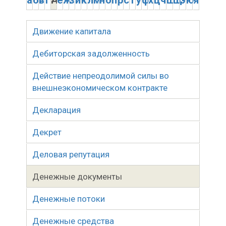
а
б
в
г
е
ж
з
и
к
л
м
н
о
п
р
с
т
у
ф
х
ц
ч
ш
щ
э
ю
я
Движение капитала
Дебиторская задолженность
Действие непреодолимой силы во
внешнеэкономическом контракте
Декларация
Декрет
Деловая репутация
Денежные документы
Денежные потоки
Денежные средства