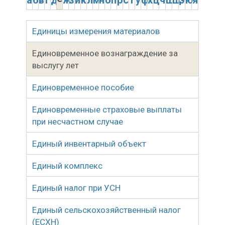
а
б
в
г
д
ж
з
и
к
л
м
н
о
п
р
с
т
у
ф
х
ц
ч
ш
щ
э
ю
я
Единицы измерения материалов
Единовременное вознаграждение за
выслугу лет
Единовременное пособие
Единовременные страховые выплаты
при несчастном случае
Единый инвентарный объект
Единый комплекс
Единый налог при УСН
Единый сельскохозяйственный налог
(ЕСХН)