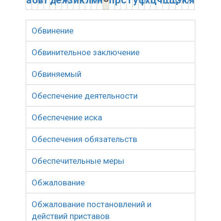
а
б
в
г
д
е
ж
з
и
к
л
м
н
п
р
с
т
у
ф
х
ц
ч
ш
щ
э
ю
я
Обвинение
Обвинительное заключение
Обвиняемый
Обеспечение деятельности
Обеспечение иска
Обеспечения обязательств
Обеспечительные меры
Обжалование
Обжалование постановлений и
действий приставов