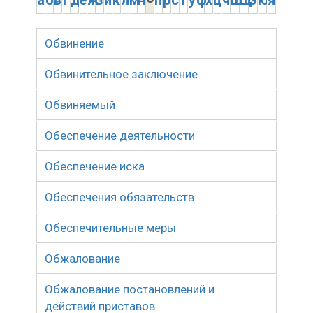
а
б
в
г
д
е
ж
з
и
к
л
м
н
п
р
с
т
у
ф
х
ц
ч
ш
щ
э
ю
я
Обвинение
Обвинительное заключение
Обвиняемый
Обеспечение деятельности
Обеспечение иска
Обеспечения обязательств
Обеспечительные меры
Обжалование
Обжалование постановлений и
действий приставов