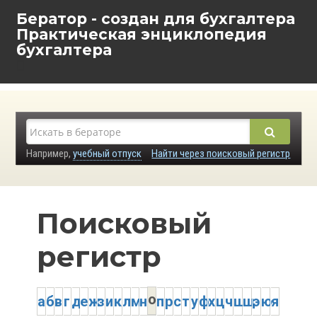
Бератор - создан для бухгалтера
Практическая энциклопедия
бухгалтера
Например,
учебный отпуск
Найти через поисковый регистр
Поисковый
регистр
о
а
б
в
г
д
е
ж
з
и
к
л
м
н
п
р
с
т
у
ф
х
ц
ч
ш
щ
э
ю
я