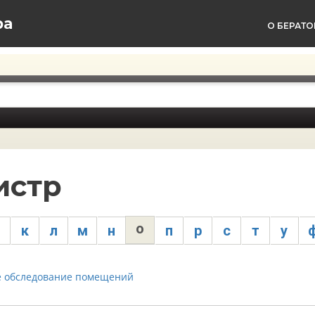
ра
О БЕРАТО
истр
о
к
л
м
н
п
р
с
т
у
е обследование помещений