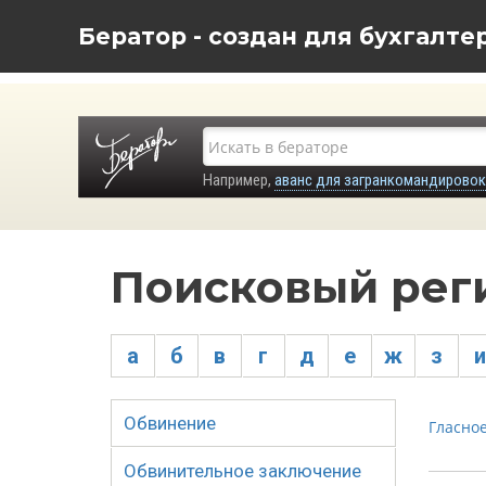
Бератор - создан для бухгалте
Например,
аванс для загранкомандировок
Поисковый рег
а
б
в
г
д
е
ж
з
и
Обвинение
Гласно
Обвинительное заключение