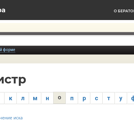
ра
О БЕРАТО
ой форме
истр
о
к
л
м
н
п
р
с
т
у
чение иска