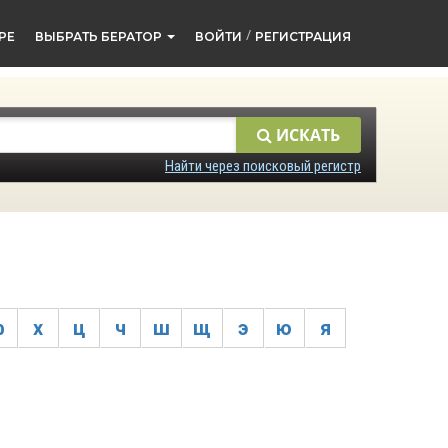
/
РЕ
ВЫБРАТЬ БЕРАТОР
ВОЙТИ
РЕГИСТРАЦИЯ
ИСКАТЬ
Найти через поисковый регистр
ф
х
ц
ч
ш
щ
э
ю
я