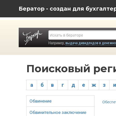
Бератор - создан для бухгалте
Например,
выдача дивидендов в денежн
Поисковый рег
а
б
в
г
д
е
ж
з
и
Обвинение
Обеспе
Обвинительное заключение