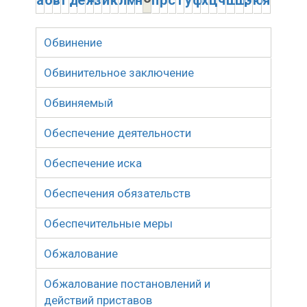
а
б
в
г
д
е
ж
з
и
к
л
м
н
п
р
с
т
у
ф
х
ц
ч
ш
щ
э
ю
я
Обвинение
Обвинительное заключение
Обвиняемый
Обеспечение деятельности
Обеспечение иска
Обеспечения обязательств
Обеспечительные меры
Обжалование
Обжалование постановлений и
действий приставов