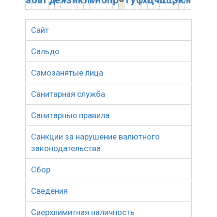
а
б
в
г
д
е
ж
з
и
к
л
м
н
о
п
р
т
у
ф
х
ц
ч
ш
щ
э
ю
я
Сайт
Сальдо
Самозанятые лица
Санитарная служба
Санитарные правила
Санкции за нарушение валютного
законодательства
Сбор
Сведения
Сверхлимитная наличность