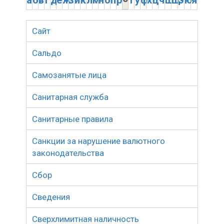
а
б
в
г
д
е
ж
з
и
к
л
м
н
о
п
р
т
у
ф
х
ц
ч
ш
щ
э
ю
я
Сайт
Сальдо
Самозанятые лица
Санитарная служба
Санитарные правила
Санкции за нарушение валютного
законодательства
Сбор
Сведения
Сверхлимитная наличность