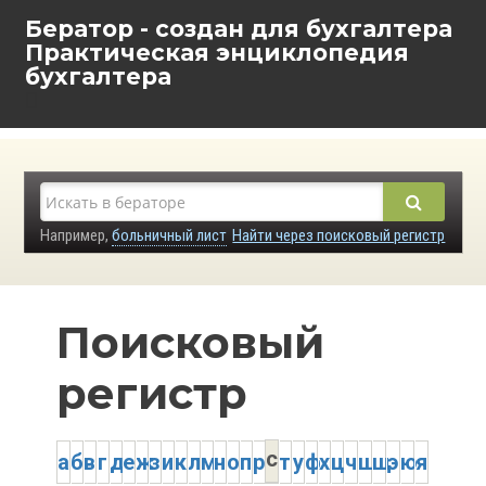
Бератор - создан для бухгалтера
Практическая энциклопедия
бухгалтера
Например,
больничный лист
Найти через поисковый регистр
Поисковый
регистр
с
а
б
в
г
д
е
ж
з
и
к
л
м
н
о
п
р
т
у
ф
х
ц
ч
ш
щ
э
ю
я