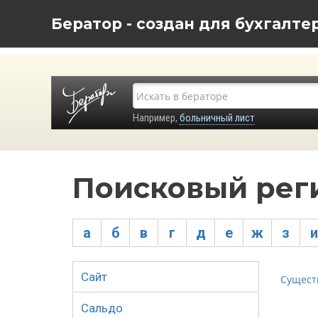
Бератор - создан для бухгалте
Например,
больничный лист
Поисковый рег
а
б
в
г
д
е
ж
з
и
Сайт
Сущест
Сальдо