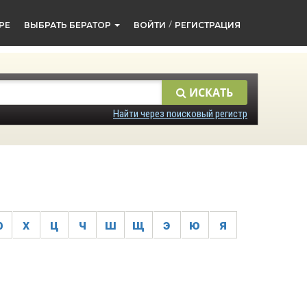
/
РЕ
ВЫБРАТЬ БЕРАТОР
ВОЙТИ
РЕГИСТРАЦИЯ
ИСКАТЬ
Найти через поисковый регистр
ф
х
ц
ч
ш
щ
э
ю
я