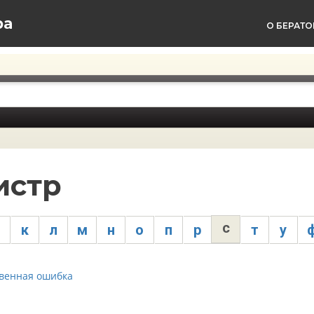
ра
О БЕРАТО
истр
с
к
л
м
н
о
п
р
т
у
венная ошибка