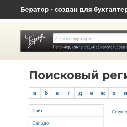
Бератор - создан для бухгалте
Например,
компенсация за неиспользован
Поисковый рег
а
б
в
г
д
е
ж
з
и
Сайт
Структу
Сальдо