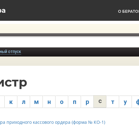
ра
О БЕРАТО
ный отпуск
истр
с
к
л
м
н
о
п
р
т
у
ра приходного кассового ордера (форма № КО-1)