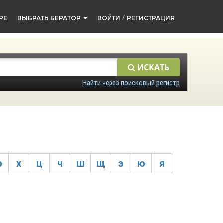
/
РЕ
ВЫБРАТЬ БЕРАТОР
ВОЙТИ
РЕГИСТРАЦИЯ
ИСКАТЬ
Найти через поисковый регистр
ф
х
ц
ч
ш
щ
э
ю
я